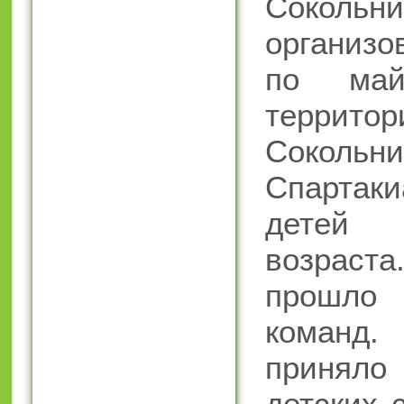
Сокол
организо
по ма
терри
Сокольни
Спарта
детей 
возраст
прошло
команд. 
принял
детских 