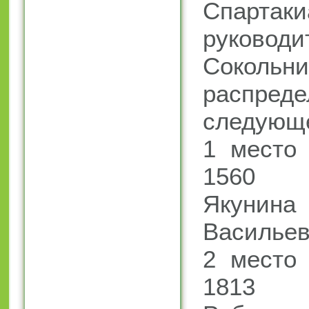
Спартак
руково
Сокольни
распреде
следующе
1 место 
1560 (
Якуни
Васильев
2 место 
1813 (