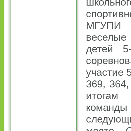
школьног
спорти
МГУПИ 
веселы
детей 5
соревнов
участие 
369, 364,
итогам 
коман
следующ
место 