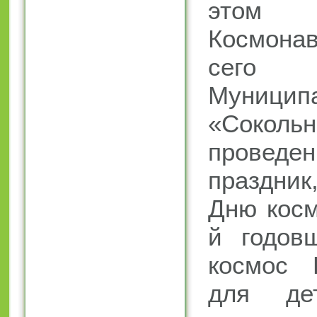
этом 
Космонав
сег
Муницип
«Сокол
проведе
праздник
Дню косм
й годов
космос 
для де