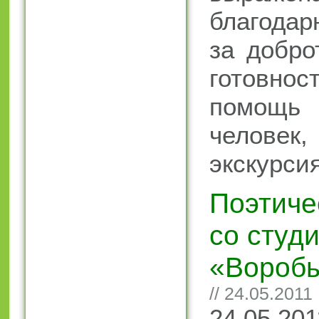
благодар
за добро
готовно
помо
человек
экскурси
Поэтиче
со студ
«Вороб
// 24.05.2011
24.05.2