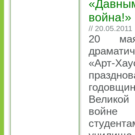
«Давным
война!»
// 20.05.2011
20 ма
драматич
«Арт-Х
праздн
годовщ
Великой 
войне 1
студента