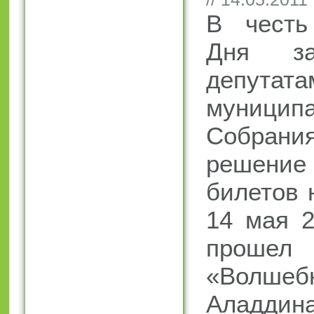
В честь
Дня за
депутата
муниципа
Собрания
решени
билетов 
14 мая 2
прошел
«Волше
Аладди