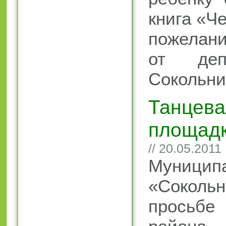
книга «Ч
пожелани
от деп
Сокольни
Танцева
площадк
// 20.05.2011
Муницип
«Соко
прось