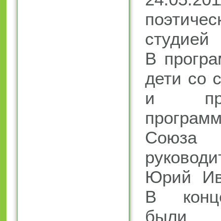
поэтичес
студией
В програ
дети со 
и пр
програм
Союза 
руковод
Юрий Ив
В конц
были 