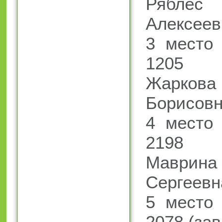
Рябл
Алексеев
3 место 
1205 (
Жарко
Борисовн
4 место 
2198 (
Маври
Сергеевн
5 место 
2078 (за