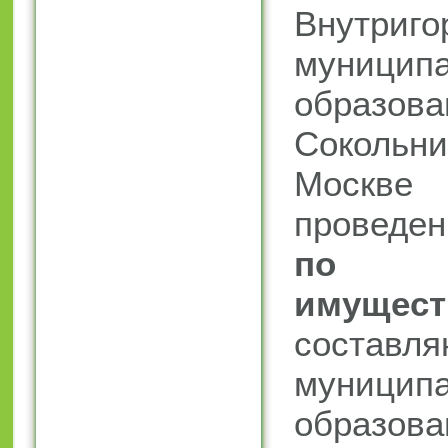
Внутриго
муниципа
образова
Сокольн
Москве
провед
по 
имущест
составл
муниципа
образов