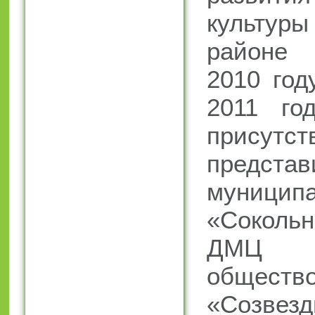
культур
районе 
2010 год
2011 го
присутст
представ
муниципа
«Соколь
ДМЦ С
обществ
«Созвезд