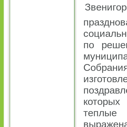
праздн
социальн
по реше
муниципа
Собр
изготовл
поздра
которы
теплы
выражен