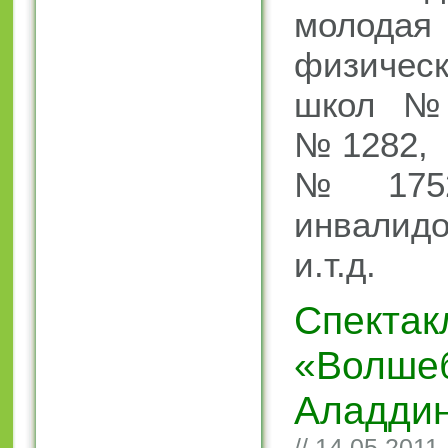
молодая 
физичес
школ №
№1282,
№1752
инвалид
и.т.д.
Спектак
«Волше
Аладди
// 14.05.2011