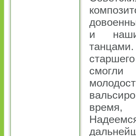
композит
довоенны
и наш
танца
старше
смогли
молодо
вальсир
время,
Наде
даль