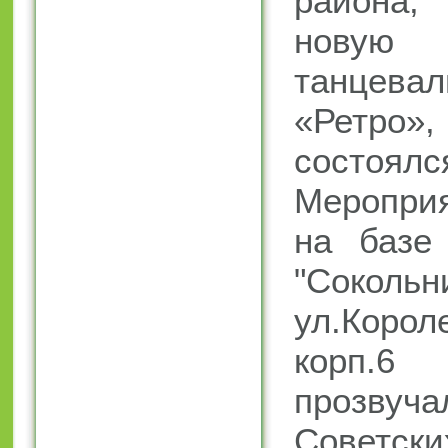
района,
новую
танцевал
«Ретро
состоялся
Мероприя
на баз
"Сокольн
ул.Корол
корп.6
прозву
Советски