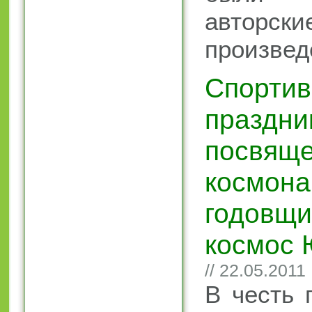
авторски
произвед
Спорти
праздни
посвящ
космона
годовщи
космос 
// 22.05.2011
В честь 