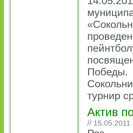
14.05.201
муниципа
«Сокол
провед
пейнтбол
посвя
Победы.
Сокольн
турнир с
Актив п
// 15.05.2011