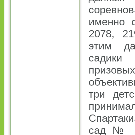
соревн
именно 
2078, 21
этим да
садики
призов
объекти
три детс
принима
Спартак
сад № 1