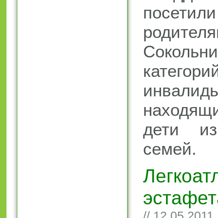
посет
родит
Сокольн
катего
инвал
находящи
дети и
семей.
Легкоат
эстафет
// 12.05.2011