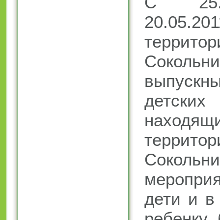
С 25.
20.05.
терри
Сокольн
выпуск
детск
наход
террит
Сокольни
мероприя
дети и в
ребенку 