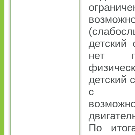
огранич
возможн
(слабосл
детский
нет п
физичес
детский 
с огр
возможно
двигател
По итог