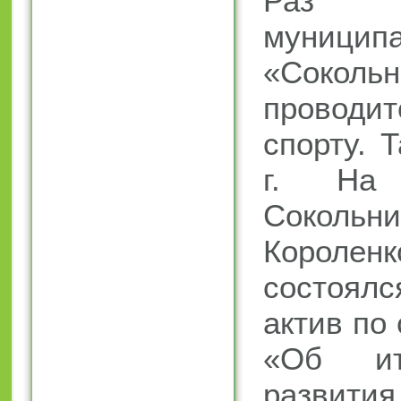
Раз
муницип
«Сокольн
проводи
спорту. 
г. На
Сокольни
Короленк
состоя
актив по 
«Об ит
развити